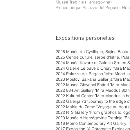
Musée Trebinje (Hercegovina)
Pinacothèque Palazzo del Pegaso, Floren
Expositions personelles
2026 Musée du Cyrillique, Bajina Baśta 
2025 Centre culturel serbe d'Istrie, Pula
2024 Musée Kozare et Galerija Sreten St
2024 Galerie Le pavé d'Orsay "Mira Ma
2024 Palazzo del Pegaso "Mira Maodus e 
2023 Mostovi Balkana Gallerija"Mira Ma
2022 Museo Giovanni Fattori "Mira Maodu
2022 884 Art Gallery "Mira Maodus 80th 
2022 Kultural Center "Mira Maodus in ho
2022 Galerija 73 "Journey to the edge of
2022 Mairie du 7ème "Voyage au bout d
2022 RTS Gallery "From graphos to logo
2020 Musée d'Herzégovine Trebinje "En
2018 Momo Contemporary Art Gallery, T
2017 Exposition “A Chromatic Explosion