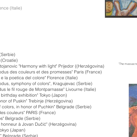
ce (Italie)
(Serbie)
 (Croatie)
"The massacre
ojanovic "Harmony with light" Prijedor ((Herzégovina)
odus des couleurs et des promesses" Paris (France)
la poetica del colore" Florence (Italie)
odus, symphony of colors", Kragujevac (Serbie)
s le fil rouge de Montparnasse" Livourne (Italie)
birthday exhibition" Tokyo (Japon)
nor of Puskin" Trebinje (Herzégovina)
 colors, in honor of Puchkin" Belgrade (Serbie)
es couleurs" PARIS (France)
s" Belgrade (Serbie)
 honneur à Jovan Dučić" (Herzégovina)
okyo (Japan)
” Belgrade (Serbie)