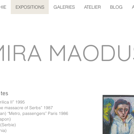
HIE
EXPOSITIONS
GALERIES
ATELIER
BLOG
MIRA MAODU
ntes
lica II” 1995
he massacre of Serbs” 1987
pan) “Metro, passengers” Paris 1986
Japon)
(Serbie)
nia)