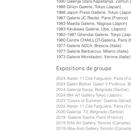
1990 Galerija Stara Kapetanija, Zemun 
1988 Ghion Galerie, Tokyo (Japan)
1988 Japon Press Gallerie, Tokyo (Japo
1987 Galerie JC Riedel, Paris (France)
1983 Maeda Galerie, Nagoya (Japon)
1983 Kikukawa Galerie, Ube, (Japon)
1982-1987 Ghendai Galerie, Tokyo (Jap
1980 Centre CHAILLOT-Galleria, Paris (
1977 Galerie ASCA, Brescia (Italie)
1977 Galerie Barbaroux, Milano (Italie)
1973 Galerie Mondadori, Verona (Italie)
Expositions de groupe
2024
Atelier 11 Cité Falguière, Paris (F
2024 Galéri Bothar, Galeri V Podkrovi .B
2024 Galerija Sanja, Belgrade (Serbie)
2024 884 Art Gallery Tokyo (Japon)
2023 "Colors of Summer" Galerie Géraldi
2022 Atelier 11 Cité Falguière, Paris (F
2020 Galerija '73, Belgrade (Serbie)
2019 Galerie Saphir, Paris (France)
2019 SHA Art Gallery, Toronto (Canada)
2019 Alba-Avis Gallery Toronto (Canada