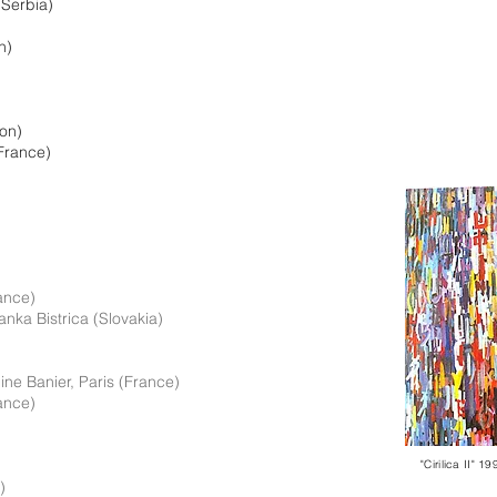
(Serbia)
n)
on)
France)
rance)
anka Bistrica (Slovakia)
ne Banier, Paris (France)
rance)
"Cirilica II" 
)