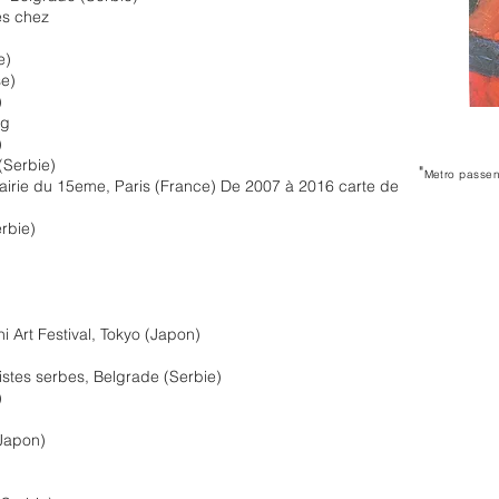
es chez
e)
se)
)
rg
)
(Serbie)
"
Metro passen
airie du 15eme, Paris (France) De 2007 à 2016 carte de
rbie)
i Art Festival, Tokyo (Japon)
istes serbes, Belgrade (Serbie)
)
(Japon)