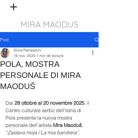
MIRA MAODUS
Post
Silvia Pampaloni
16 nov. 2025
1 min de lecture
POLA, MOSTRA
PERSONALE DI MIRA
MAODUŠ
Dal 
28 ottobre al 20 novembre 2025
, il 
Centro culturale serbo dell’Istria di 
Pola presenta la nuova mostra 
personale dell’artista 
Mira Maoduš
, 
“Zastavo moja / La mia bandiera”
, 